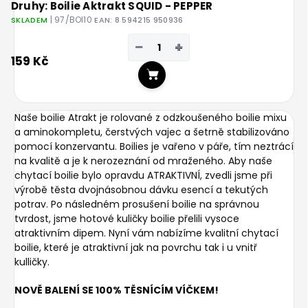
Druhy: Boilie Aktrakt SQUID - PEPPER
| 97/BOI10
SKLADEM
EAN:
8 594215 950936
−
+
159 Kč
Do košíku
Naše boilie Atrakt je rolované z odzkoušeného boilie mixu
a aminokompletu, čerstvých vajec a šetrně stabilizováno
pomocí konzervantu. Boilies je vařeno v páře, tím neztrácí
na kvalitě a je k nerozeznání od mraženého. Aby naše
chytací boilie bylo opravdu ATRAKTIVNÍ, zvedli jsme při
výrobě těsta dvojnásobnou dávku esencí a tekutých
potrav. Po následném prosušení boilie na správnou
tvrdost, jsme hotové kuličky boilie přelili vysoce
atraktivním dipem. Nyní vám nabízíme kvalitní chytací
boilie, které je atraktivní jak na povrchu tak i u vnitř
kulličky.
NOVĚ BALENÍ SE 100% TĚSNÍCÍM VÍČKEM!