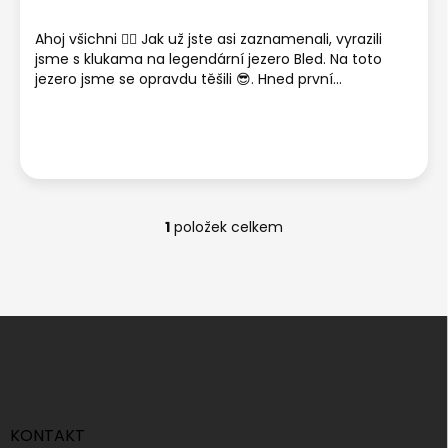
č
Ahoj všichni 🙋‍♂️ Jak už jste asi zaznamenali, vyrazili
l
jsme s klukama na legendární jezero Bled. Na toto
á
jezero jsme se opravdu těšili 😎. Hned první...
n
k
ů
1
položek celkem
O
v
l
á
d
Z
a
á
c
p
í
p
a
r
t
v
í
KONTAKT
k