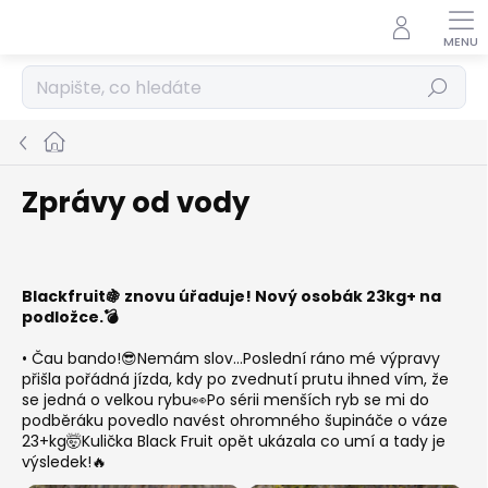
Přejít
na
obsah
Hledat
Domů
Zprávy od vody
Blackfruit🍇 znovu úřaduje! Nový osobák 23kg+ na
podložce.💣
• Čau bando!😎Nemám slov…Poslední ráno mé výpravy
přišla pořádná jízda, kdy po zvednutí prutu ihned vím, že
se jedná o velkou rybu👀Po sérii menších ryb se mi do
podběráku povedlo navést ohromného šupináče o váze
23+kg🤯Kulička Black Fruit opět ukázala co umí a tady je
výsledek!🔥