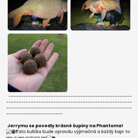
--------------------------------------------------
---------------------------------------------------
---------------------------------------------------
-----------------------
Jerrymu se povedly krásné šupiny na Phantoma!
T
ato kulička bude opravdu výjimečná a každý kapr to
jen a jen potvrzuje!