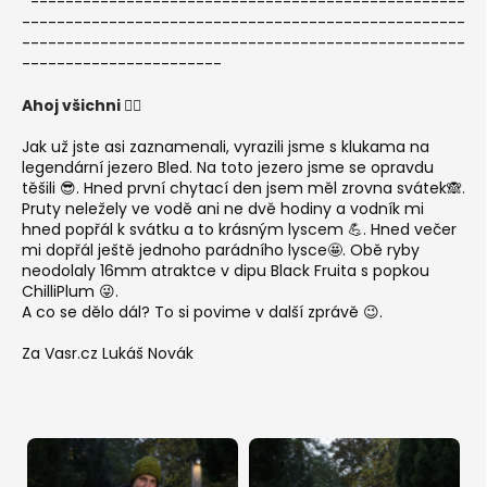
--------------------------------------------------
---------------------------------------------------
---------------------------------------------------
-----------------------
Ahoj všichni 🙋‍♂️
Jak už jste asi zaznamenali, vyrazili jsme s klukama na
legendární jezero Bled. Na toto jezero jsme se opravdu
těšili 😎. Hned první chytací den jsem měl zrovna svátek🙈.
Pruty neležely ve vodě ani ne dvě hodiny a vodník mi
hned popřál k svátku a to krásným lyscem 💪. Hned večer
mi dopřál ještě jednoho parádního lysce🤩. Obě ryby
neodolaly 16mm atraktce v dipu Black Fruita s popkou
ChilliPlum 😜.
A co se dělo dál? To si povime v další zprávě 😉.
Za Vasr.cz Lukáš Novák