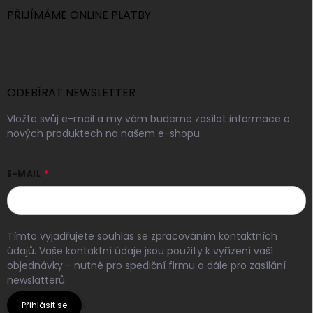
PŘIJÍMÁME ONLINE PLATBY
ODEBÍRAT NEWSLETTER
Vložte svůj e-mail a my vám budeme zasílat informace o
nových produktech na našem e-shopu.
E-MAIL
Tímto vyjadřujete souhlas se zpracováním kontaktních
údajů. Vaše kontaktní údaje jsou použity k vyřízení vaší
objednávky - nutné pro spediční firmu a dále pro zasílání
newslatterů.
Přihlásit se