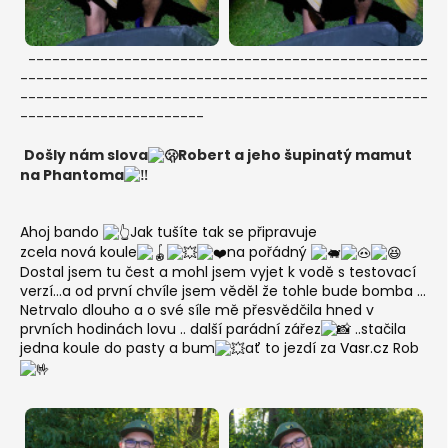
--------------------------------------------------
---------------------------------------------------
---------------------------------------------------
-----------------------
Došly nám slova
Robert a jeho šupinatý mamut
na Phantoma
Ahoj bando
Jak tušíte tak se připravuje
zcela nová koule
na pořádný
Dostal jsem tu čest a mohl jsem vyjet k vodě s testovací
verzí...a od první chvíle jsem věděl že tohle bude bomba ...
Netrvalo dlouho a o své síle mě přesvědčila hned v
prvních hodinách lovu .. další parádní zářez
..stačila
jedna koule do pasty a bum
ať to jezdí za
Vasr.cz
Rob