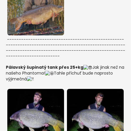
--------------------------------------------------
---------------------------------------------------
---------------------------------------------------
-----------------------
Pálavský šupinatý tank přes 25+kg
Jak jinak než na
našeho Phantoma!
Tahle příchuť bude naprosto
výjimečná