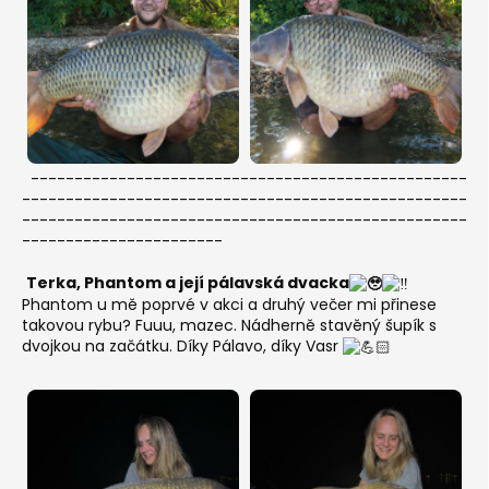
--------------------------------------------------
---------------------------------------------------
---------------------------------------------------
-----------------------
Terka, Phantom a její pálavská dvacka
Phantom u mě poprvé v akci a druhý večer mi přinese
takovou rybu? Fuuu, mazec. Nádherně stavěný šupík s
dvojkou na začátku. Díky Pálavo, díky Vasr