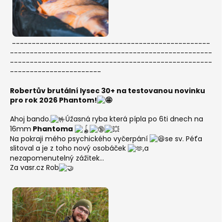
--------------------------------------------------
---------------------------------------------------
---------------------------------------------------
-----------------------
Robertův brutální lysec 30+ na testovanou novinku
pro rok 2026 Phantom!
Ahoj bando.
Ú
žasná ryba která pípla po 6ti dnech na
16mm
Phantoma
Na pokraji mého psychického vyčerpání
se sv. Péťa
slitoval a je z toho nový osobáček
,a
nezapomenutelný zážitek...
Za
vasr.cz
Rob