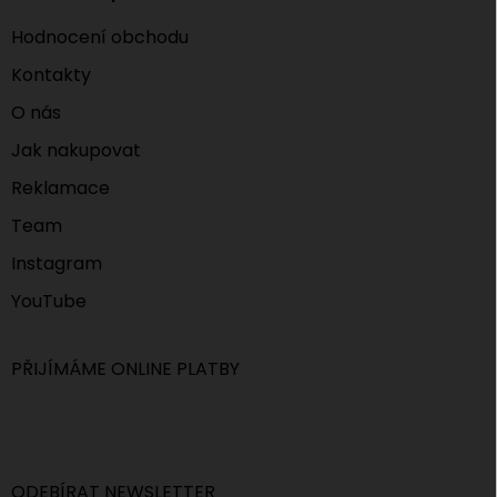
Hodnocení obchodu
Kontakty
O nás
Jak nakupovat
Reklamace
Team
Instagram
YouTube
PŘIJÍMÁME ONLINE PLATBY
ODEBÍRAT NEWSLETTER