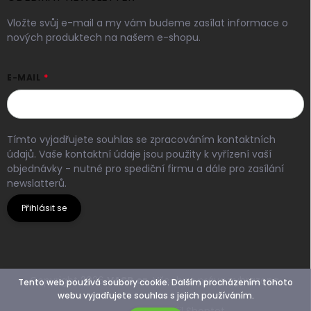
Vložte svůj e-mail a my vám budeme zasílat informace o
nových produktech na našem e-shopu.
E-MAIL
Tímto vyjadřujete souhlas se zpracováním kontaktních
údajů. Vaše kontaktní údaje jsou použity k vyřízení vaší
objednávky - nutné pro spediční firmu a dále pro zasílání
newslatterů.
Přihlásit se
Copyright 2026
VASR.cz
. Všechna práva vyhrazena.
Tento web používá soubory cookie. Dalším procházením tohoto
webu vyjadřujete souhlas s jejich používáním.
Vytvořil Shoptet