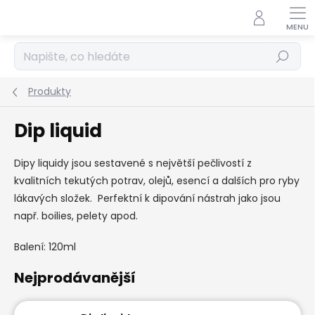
Přejít
na
obsah
Hledat
Produkty
Dip liquid
Dipy liquidy jsou sestavené s největší pečlivostí z
kvalitních tekutých potrav, olejů, esencí a dalších pro ryby
lákavých složek. Perfektní k dipování nástrah jako jsou
např. boilies, pelety apod.
Balení: 120ml
Nejprodávanější