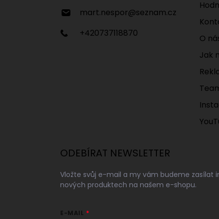
t
Hodn
í
mart.nespor
@
seznam.cz
Kont
+420737118870
O ná
Jak 
Rekl
Tea
Inst
YouT
ODEBÍRAT NEWSLETTER
Vložte svůj e-mail a my vám budeme zasílat 
nových produktech na našem e-shopu.
E-MAIL