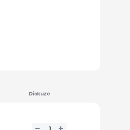
čí.
ZEPTAT SE
Diskuze
−
+