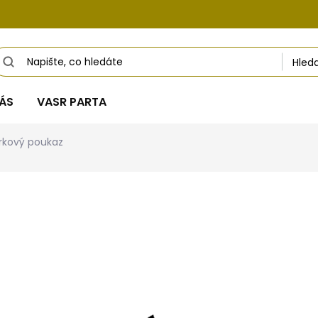
Hled
ÁS
VASR PARTA
rkový poukaz
hodnocení
od
500 Kč
Měrná
Zvolte variantu
cena:
Dárkový poukazem uděláte