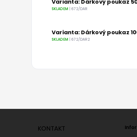
Varianta: Dárkový poukaz 5
SKLADEM
| 672/DAR
Varianta: Dárkový poukaz 1
SKLADEM
| 672/DAR2
Z
á
p
Info
KONTAKT
a