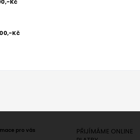
00,-Kč
000,-Kč
rmace pro vás
PŘIJÍMÁME ONLINE