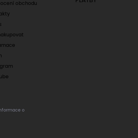
PLATBY
ocení obchodu
akty
s
nakupovat
amace
m
agram
ube
informace o