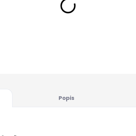
svátek, narozeniny či výro
Popis