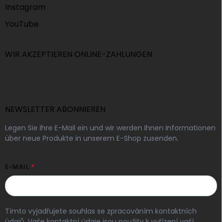
Instagram
YouTube
WIR AKZEPTIEREN ONLINE-ZAHLUNGEN
NEWSLETTER ABONNIEREN
Legen Sie Ihre E-Mail ein und wir werden Ihnen Informationen
über neue Produkte in unserem E-Shop zusenden.
E-MAIL
Tímto vyjadřujete souhlas se zpracováním kontaktních
údajů. Vaše kontaktní údaje jsou použity k vyřízení vaší