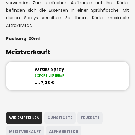
verwenden Zum einfachen Auftragen auf Ihre Köder
befinden sich die Essenzen in einer Sprühflasche. Mit
diesen Sprays verleihen Sie Ihrem Köder maximale
Attraktivität.
Packung: 30ml
Meistverkauft
Atrakt Spray
SOFORT LIEFERBAR
7,38 €
ab
P
r
WIR EMPFEHLEN
GÜNSTIGSTE
TEUERSTE
o
d
MEISTVERKAUFT
ALPHABETISCH