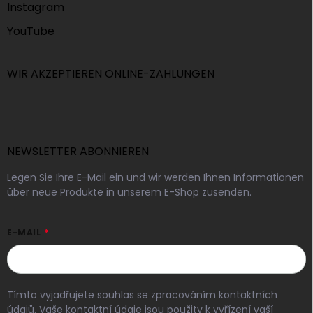
Instagram
YouTube
WIR AKZEPTIEREN ONLINE-ZAHLUNGEN
NEWSLETTER ABONNIEREN
Legen Sie Ihre E-Mail ein und wir werden Ihnen Informationen
über neue Produkte in unserem E-Shop zusenden.
E-MAIL
Tímto vyjadřujete souhlas se zpracováním kontaktních
údajů. Vaše kontaktní údaje jsou použity k vyřízení vaší