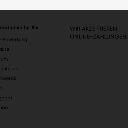
rmationen für Sie
WIR AKZEPTIEREN
ONLINE-ZAHLUNGEN
-Bewertung
akte
 uns
aufe ich
hwerde
m
agram
ube