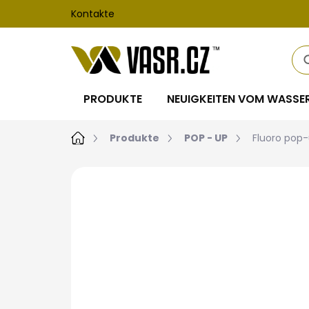
Zum
Kontakte
Inhalt
springen
PRODUKTE
NEUIGKEITEN VOM WASSE
Startseite
Produkte
POP - UP
Fluoro pop
Nicht bewertet
Bewertungsdet