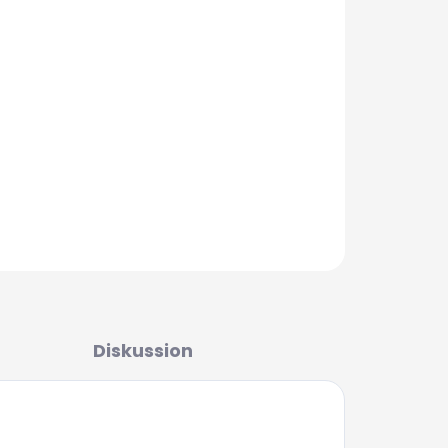
ierten Essenzen und Süßungsmitteln ist
mehreren Stunden noch sehr attraktiv. Sie
im Angeln mit einem Zig-Rig verwenden,
 mit einem sinkenden Boilie.
OP-UP
FRAGEN
Diskussion