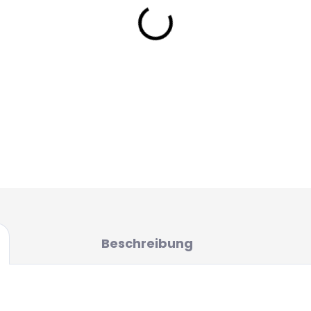
Verwendung von hochdos
dieser Pop-Up auch nach 
können diesen Köder be
allein oder in Kombination
150ml Packung.
100ml packung - 10mm P
DETAILLIERTE INFORMATIONEN
Beschreibung