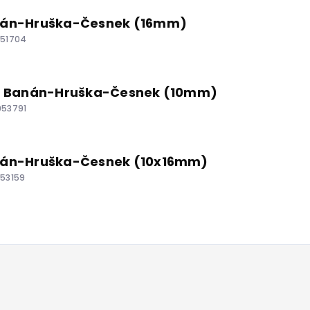
anán-Hruška-Česnek (16mm)
951704
-up Banán-Hruška-Česnek (10mm)
953791
anán-Hruška-Česnek (10x16mm)
953159