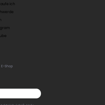
aufe ich
hwerde
m
agram
ube
m E-Shop