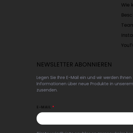
Wie k
Besc
Tea
Inst
YouT
NEWSLETTER ABONNIEREN
Legen Sie Ihre E-Mail ein und wir werden Ihnen
Informationen über neue Produkte in unsere
zusenden.
E-MAIL