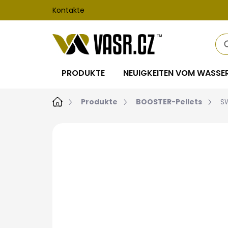
Zum
Kontakte
Inhalt
springen
PRODUKTE
NEUIGKEITEN VOM WASSE
Startseite
Produkte
BOOSTER-Pellets
S
Nicht bewertet
Bewertungsdet