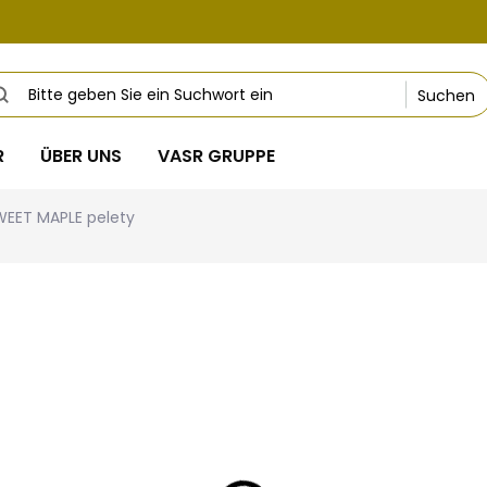
Suchen
R
ÜBER UNS
VASR GRUPPE
WEET MAPLE pelety
ails
ab
4,92 €
Verkaufspreis:
Variante wählen
DETAILLIERTE INFORMATIONEN