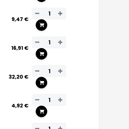
−
+
9,47 €
In den Warenkorb
−
+
16,91 €
In den Warenkorb
−
+
32,20 €
In den Warenkorb
−
+
4,92 €
In den Warenkorb
−
+