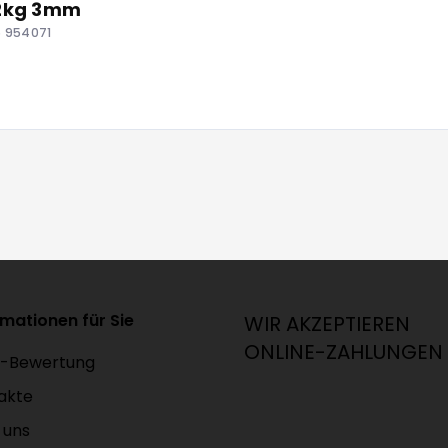
 2kg 3mm
5 954071
rmationen für Sie
WIR AKZEPTIEREN
ONLINE-ZAHLUNGEN
-Bewertung
akte
 uns