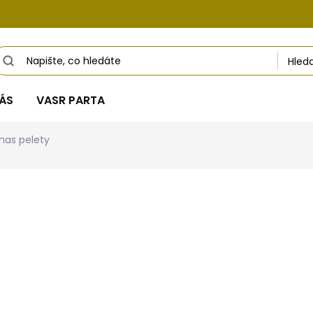
Hled
ÁS
VASR PARTA
nas pelety
hodnocení
od
119 Kč
Měrná
Zvolte variantu
cena:
Pelety Booster