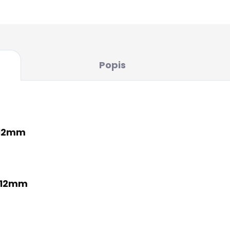
univerzální použití (
Popis
 12mm
g 12mm