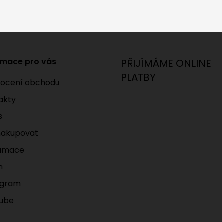
rmace pro vás
PŘIJÍMÁME ONLINE
PLATBY
ocení obchodu
akty
s
nakupovat
amace
m
agram
ube