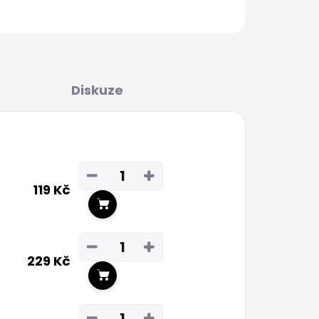
PVA, krmení, mixy)
ZEPTAT SE
Diskuze
−
+
119 Kč
Do košíku
−
+
229 Kč
Do košíku
−
+