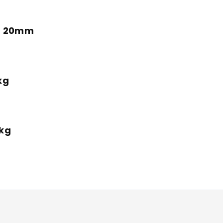
kg 20mm
kg
2kg