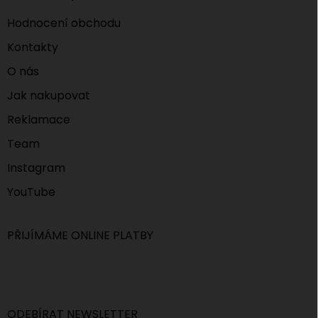
Hodnocení obchodu
Kontakty
O nás
Jak nakupovat
Reklamace
Team
Instagram
YouTube
PŘIJÍMÁME ONLINE PLATBY
ODEBÍRAT NEWSLETTER