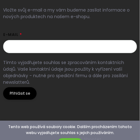
Vložte svůj e-mail a my vám budeme zasílat informace o
nových produktech na našem e-shopu.
E-MAIL
Tímto vyjadřujete souhlas se zpracováním kontaktních
údajů. Vaše kontaktní údaje jsou použity k vyřízení vaší
objednávky - nutné pro spediční firmu a dále pro zasílání
newslatterů.
Přihlásit se
Copyright 2026
VASR.cz
. Všechna práva vyhrazena.
Tento web používá soubory cookie. Dalším procházením tohoto
webu vyjadřujete souhlas s jejich používáním.
Vytvořil Shoptet