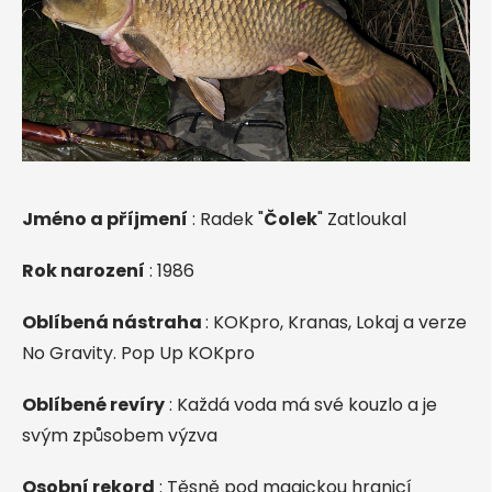
Jméno a příjmení
: Radek "
Čolek
" Zatloukal
Rok narození
: 1986
Oblíbená nástraha
: KOKpro, Kranas, Lokaj a verze
No Gravity. Pop Up KOKpro
Oblíbené revíry
: Každá voda má své kouzlo a je
svým způsobem výzva
Osobní rekord
: Těsně pod magickou hranicí