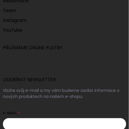
Reklamace
Team
Instagram
YouTube
PŘIJÍMÁME ONLINE PLATBY
ODEBÍRAT NEWSLETTER
Vložte svůj e-mail a my vám budeme zasílat informace o
nových produktech na našem e-shopu.
E-MAIL