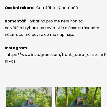
Osobní rekord
: C
ca 40ti letý potápěč
Komentář
:
Rybařina pro mě není hon za
největšími rybami na revíru. Ale o čase stráveném
něčím, co mě baví a co mě naplňuje.
Instagram
:
https://www.instagram.com/frank_carp_einstein/?
hl=cs