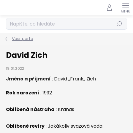
Přejít
na
obsah
Hledat
Vasr parta
David Zich
19.01.2022
Jméno a příjmení
:
David ,,Frank,, Zich
Rok narození
: 1992
Oblíbená nástraha
: Kranas
Oblíbené revíry
:
Jakákoliv svazová voda