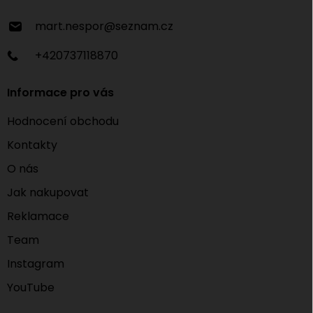
mart.nespor
@
seznam.cz
+420737118870
Informace pro vás
Hodnocení obchodu
Kontakty
O nás
Jak nakupovat
Reklamace
Team
Instagram
YouTube