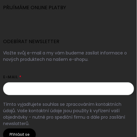
PŘIJÍMÁME ONLINE PLATBY
ODEBÍRAT NEWSLETTER
Vložte svůj e-mail a my vám budeme zasílat informace o
nových produktech na našem e-shopu.
E-MAIL
Tímto vyjadřujete souhlas se zpracováním kontaktních
údajů. Vaše kontaktní údaje jsou použity k vyřízení vaší
objednávky - nutné pro spediční firmu a dále pro zasílání
newslatterů.
Přihlásit se