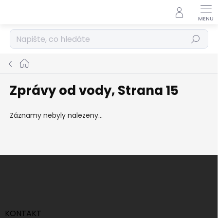
Přejít
na
obsah
Hledat
Domů
Zprávy od vody
, Strana 15
Záznamy nebyly nalezeny...
Z
á
p
a
t
í
KONTAKT